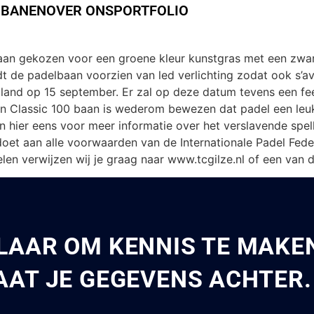
 extra padelbaan voor T
 BANEN
OVER ONS
PORTFOLIO
 padel uit met een extra Classic 100 padelbaan van padel.n
elbaan gekozen voor een groene kleur kunstgras met een zw
dt de padelbaan voorzien van led verlichting zodat ook s’
and op 15 september. Er zal op deze datum tevens een fees
n Classic 100 baan is wederom bewezen dat padel een leuke
an hier eens voor meer informatie over het verslavende spell
oet aan alle voorwaarden van de Internationale Padel Feder
len verwijzen wij je graag naar www.tcgilze.nl of een van 
LAAR OM KENNIS TE MAKE
AAT JE GEGEVENS ACHTER.