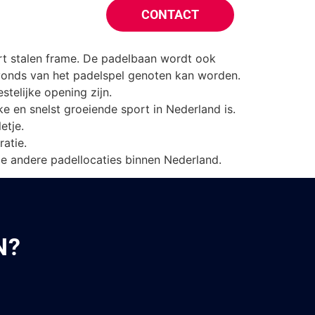
C Gilze
CONTACT
l.
art stalen frame. De padelbaan wordt ook
avonds van het padelspel genoten kan worden.
telijke opening zijn.
 en snelst groeiende sport in Nederland is.
etje.
atie.
de andere padellocaties binnen Nederland.
N?