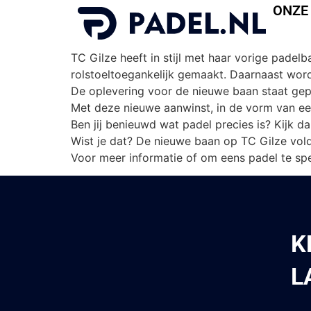
Padel.nl verzorgt
ONZE
Tennisvereniging TC Gilze breidt haar aanbod
TC Gilze heeft in stijl met haar vorige pad
rolstoeltoegankelijk gemaakt. Daarnaast wor
De oplevering voor de nieuwe baan staat gepl
Met deze nieuwe aanwinst, in de vorm van ee
Ben jij benieuwd wat padel precies is? Kijk d
Wist je dat? De nieuwe baan op TC Gilze vold
Voor meer informatie of om eens padel te spe
K
L