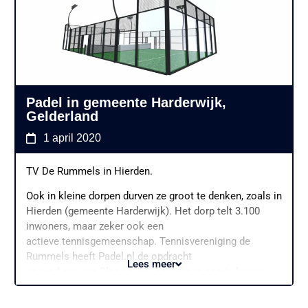
Padel in gemeente Harderwijk,
Gelderland
1 april 2020
TV De Rummels in Hierden.
Ook in kleine dorpen durven ze groot te denken, zoals in
Hierden (gemeente Harderwijk). Het dorp telt 3.100
inwoners, maar zeker ook een
actieve tennisgemeenschap. Tennisvereniging de
Rummels heeft Padel.nl de opdracht
Lees meer
gegund om een Classic 100 padelbaan aan te leggen.
De afwerking met 12mm glas,
Philips Led200 verlichting en Condor kunstgras in de