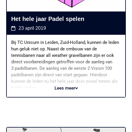
fundering? Check dan deze video maar eens:
Het hele jaar Padel spelen
23 april 2019
Bij TC Unicum in Leiden, Zuid-Holland, kunnen de leden
hun geluk niet op. Naast de ombouw van de
tennisbanen naar all weather gravelbanen zijn er ook
direct voorbereidingen getroffen voor de aanleg van
3 padelbanen. De aanleg van de eerste 2 Vision 100
padelbanen zijn direct van start gegaan. Hierdoor
kunnen de leden nu het hele jaar door zowel tennis als
padel spelen.
Lees meer
Voor de aanleg van de derde baan is de fundering alvast
klaargelegd. De keuze voor de Vision100 banen van
Padel.nl is een goede voor de van oudsher
prestatiegerichte tennisvereniging uit Leiden. “Dit
baantype kenmerkt zich door het fraaie design en de
grote hoeveelheid glas. Hierdoor is het voor het publiek