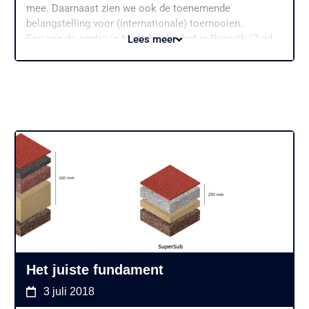
mee. Daarnaast zien we ook de toenemende
belangstelling voor (internationale) toernooien.
Een van de centra in Nederland is het in Rijswijk (Zuid-
Lees meer
Holland) gevestigde LaPlaya. We zijn dan ook trots te
kunnen melden dat we met Padel.nl partner zijn
geworden bij dit mooie Padel Centrum. Van 1 tot en
met 4 december vond hier het internationale FIP
100/250 plaats, uiteraard ook hier een warme bijdrage
vanuit Dropshot en Padel.nl.
Het juiste fundament
3 juli 2018