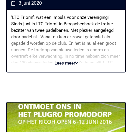
3 juni 2020
‘LTC Triomf: wat een impuls voor onze vereniging!’
Sinds juni is LTC Triomf in Bergschenhoek de trotse
bezitter van twee padelbanen. Met plezier aangelegd
door padel.nl . Vanaf nu kan er zowel getennist als
gepadeld worden op de club. En het is nu al een groot
succes. De toeloop van nieuwe leden is enorm en
overtreft elke verwachting. In no time hebben zich meer
dan 130 nieuwe leden aangemeld. Zo is en blijft LTC
Lees meer
Triomf Padel een bruisende vereniging!