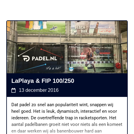
kleur blauw maken de baan
helemaal af. Zodra het park weer open mag zal ook de
opening plaatsvinden.
LaPlaya & FIP 100/250
13 december 2016
Dat padel zo snel aan populariteit wint, snappen wij
heel goed. Het is leuk, dynamisch, interactief en voor
iedereen. De overtreffende trap in racketsporten. Het
aantal padelbanen groeit niet voor niets als een komeet
en daar werken wij als banenbouwer hard aan