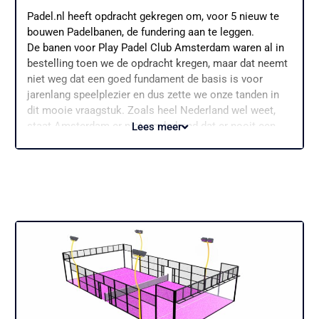
Padel.nl heeft opdracht gekregen om, voor 5 nieuw te
bouwen Padelbanen, de fundering aan te leggen.
De banen voor Play Padel Club Amsterdam waren al in
bestelling toen we de opdracht kregen, maar dat neemt
niet weg dat een goed fundament de basis is voor
jarenlang speelplezier en dus zette we onze tanden in
dit mooie vraagstuk. Zoals heel Nederland wel weet,
staat Amsterdam er niet om bekend dat er nooit een
Lees meer
verzakking plaats zal vinden. Ingegeven door de
veengrond, kent het bouwen in Amsterdam altijd wel zo
haar uitdagingen. In overleg met onze opdrachtgever
hebben we geadviseerd om te bouwen met een
lichtgewicht en supersterke ondergrond. Na de aanleg
van de gestabiliseerde zandfundering hebben we het
fundament afgewerkt met Supersub. Supersub voldoet
uiteraard aan de nieuwe normen en eisen van het
NOC*NSF.
Deze milieuvriendelijke toplaag wordt steeds vaker
toegepast als sportveld fundering en zo ook voor
Padel. Meer weten over deze interessante prijs-kwaliteit