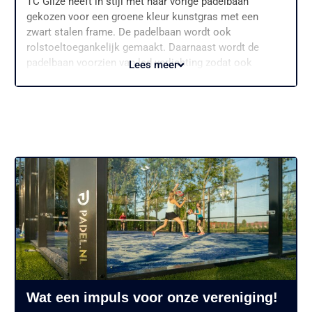
TC Gilze heeft in stijl met haar vorige padelbaan
gekozen voor een groene kleur kunstgras met een
zwart stalen frame. De padelbaan wordt ook
rolstoeltoegankelijk gemaakt. Daarnaast wordt de
padelbaan voorzien van led verlichting zodat ook
Lees meer
s’avonds van het padelspel genoten kan worden.
De oplevering voor de nieuwe baan staat gepland op 15
september. Er zal op deze datum tevens een feestelijke
opening zijn.
Met deze nieuwe aanwinst, in de vorm van een Classic
100 baan is wederom bewezen dat padel een leuke en
snelst groeiende sport in Nederland is. Ben jij benieuwd
wat padel precies is? Kijk dan hier eens voor meer
informatie over het verslavende spelletje.
Wist je dat? De nieuwe baan op TC Gilze voldoet aan
alle voorwaarden van de Internationale Padel Federatie.
Voor meer informatie of om eens padel te spelen
verwijzen wij je graag naar www.tcgilze.nl of een van de
andere padellocaties binnen Nederland.
Wat een impuls voor onze vereniging!