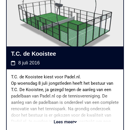
superfijn om wedstrijden te kijken.” aldus Danny van
Vaneveld, eigenaar van Padel.nl. “Denk hierbij aan de
competities en toernooien, maar ook voor het geven
van de trainingen is dit een groot voordeel.” De
vereniging veranderde haar naam van TC Unicum naar
TCP Unicum om de Padelclub ook echt een plaats te
geven binnen de tennisvereniging. Ook op de website
heeft Padel een vaste plaats gekregen, met uitleg over
T.C. de Kooistee
de sport en onder andere de teams die meedoen aan de
KNLTB Padel competitie.
8 juli 2016
De vereniging heeft ervoor gekozen om de
T.C. de Kooistee kiest voor Padel.nl.
panoramische padelbanen uit te voeren in de kleur
Op woensdag 8 juli jongstleden heeft het bestuur van
blauw. Dit geeft zeker in combinatie met het eveneens
T.C. De Kooistee, ja gezegd tegen de aanleg van een
blauwe kunstgras een prachtige uitstraling. De
padelbaan van Padel.nl op de tennisvereniging. De
verlichting is voorzien van Lumosa armaturen met een
aanleg van de padelbaan is onderdeel van een complete
lichtopbrengst van circa 500 lux. De onderbouw is
renovatie van het tennispark. Na grondig onderzoek
voorzien van een SuperSub sportfundering en er zijn
door het bestuur is er gekozen voor de kwaliteit van
poeren geplaatst voor het juiste draagvermogen van de
Padel.nl. In overleg is de opdracht verstrekt om nog
Lees meer
kooiconstructie. Uiteraard zijn de banen opgeleverd
deze zomer de leden kennis te laten maken met deze