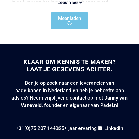
in de kleur van het kunstgras wordt opgeleverd.
Lees meer
Daarnaast is het door de de LED verlichting ook
mogelijk om s’avonds te paddelen. In de laatste week
Meer laden
van februari beginnen we met de aanleg van de banen.
We verwachten de banen de derde week van maart op
te leveren zodat de leden van TC Hilten ook aan hun
padel avontuur kunnen beginnen.
Bekijk hier onze padelbanen.
KLAAR OM KENNIS TE MAKEN?
LAAT JE GEGEVENS ACHTER.
Ben je op zoek naar een leverancier van
padelbanen in Nederland en heb je behoefte aan
advies? Neem vrijblijvend contact op met
Danny van
Vaneveld
, founder en eigenaar van Padel.nl
+31(0)75 207 1440
25+ jaar ervaring
Linkedin