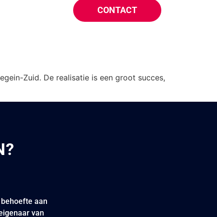
CONTACT
ein-Zuid. De realisatie is een groot succes,
N?
e behoefte aan
 eigenaar van